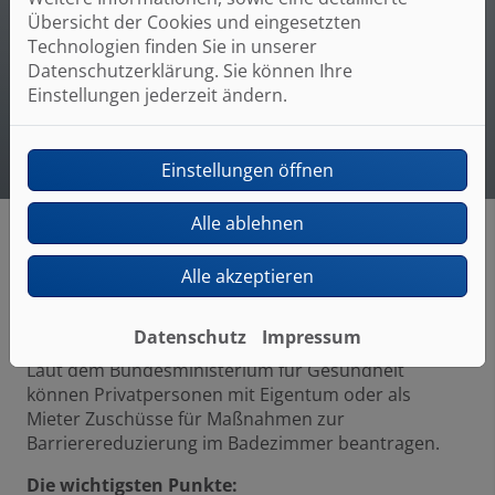
Gutes Preis-Leistungs-Verhältnis
Übersicht der Cookies und eingesetzten
Technologien finden Sie in unserer
Fairer Gesamtpreis
Datenschutzerklärung. Sie können Ihre
Einstellungen jederzeit ändern.
Einstellungen öffnen
Alle ablehnen
Alle akzeptieren
Förderung für den barrierefreien
Badumbau
Datenschutz
Impressum
Laut dem Bundesministerium für Gesundheit
können Privatpersonen mit Eigentum oder als
Mieter Zuschüsse für Maßnahmen zur
Barrierereduzierung im Badezimmer beantragen.
Die wichtigsten Punkte: