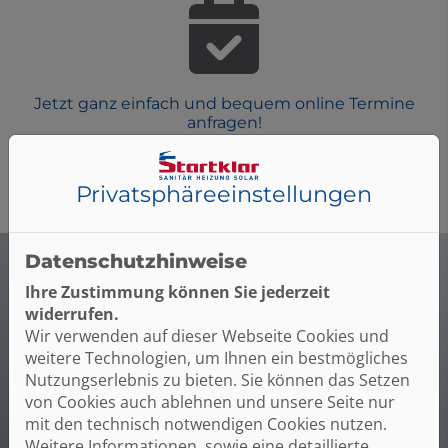
Jetzt ganz einfach und bequem online Termine
anfragen!
Termin vereinbaren
Privatsphäre­einstellungen
Datenschutzhinweise
Ihre Zustimmung können Sie jederzeit
widerrufen.
Wir verwenden auf dieser Webseite Cookies und
Unsere Kompetenzen
weitere Technologien, um Ihnen ein bestmögliches
Nutzungserlebnis zu bieten. Sie können das Setzen
Individuelle & hochwertige Badplanung
von Cookies auch ablehnen und unsere Seite nur
mit den technisch notwendigen Cookies nutzen.
Professionelle Installation
Weitere Informationen, sowie eine detaillierte