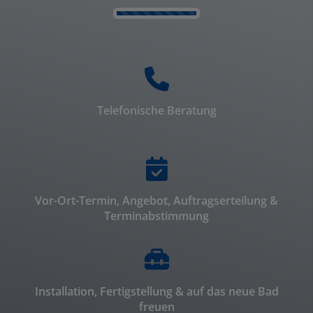
Counter-
Telefonische Beratung
Vor-Ort-Termin, Angebot, Auftragserteilung &
Terminabstimmung
Installation, Fertigstellung & auf das neue Bad
freuen