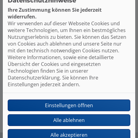
Datenschutzhinweise
bis zum alltäglichen Gebrauch ist unser Team in
allen technischen Belangen für Sie da.
Ihre Zustimmung können Sie jederzeit
widerrufen.
Was ist der Unterschied zwischen
Wir verwenden auf dieser Webseite Cookies und
Erdgas und Flüssiggas?
weitere Technologien, um Ihnen ein bestmögliches
Nutzungserlebnis zu bieten. Sie können das Setzen
Eine Flüssiggasheizung funktioniert genau wie eine
von Cookies auch ablehnen und unsere Seite nur
Gasheizung. Lediglich der Energielieferant ist der
mit den technisch notwendigen Cookies nutzen.
Unterschied: Flüssiggas hat einen deutlich höheren
Weitere Informationen, sowie eine detaillierte
Wirkungsgrad und verbrennt mit deutlich weniger
Übersicht der Cookies und eingesetzten
Emissionen. Es ist somit eine nachhaltigere Lösung
Technologien finden Sie in unserer
im Vergleich zum normalen Erdgas und damit die
Datenschutzerklärung. Sie können Ihre
perfekte Alternative, wenn kein Gasanschluss
Einstellungen jederzeit ändern.
existiert. Doch gerade für den Gastank gilt es einiges
zu beachten. Hier finden Sie die größten Vor- und
Nachteile in der Übersicht.
Einstellungen öffnen
Alle ablehnen
Alle akzeptieren