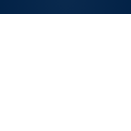
My Hammer – Handwerksportal Nr.1
IMPRESSUM
DATENSCHUTZ
KONTAKT