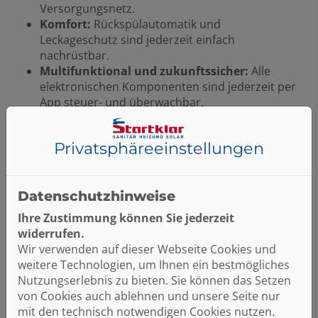
Versorgungsnetz.
Komfort:
Rückspülautomatik und
Leckageschutz sind jederzeit einfach
nachrüstbar.
Multifunktional und zukunftssicher:
Alle
elektronischen Komponenten sind jederzeit per
App steuer- und überwachbar.
Sicherheit:
Im Falle einer Undichtigkeit wird die
Wasserleitung in Verbindung mit dem
Privatsphäre­einstellungen
Leckagesensor automatisch abgesperrt.
Datenschutzhinweise
Ihre Zustimmung können Sie jederzeit
Weiches Wasser mit CONEL CLEAR
widerrufen.
PRO SOFT
Wir verwenden auf dieser Webseite Cookies und
Mit der
Enthärtungsanlage CLEAR PRO
weitere Technologien, um Ihnen ein bestmögliches
SOFT
genießen Sie alle Vorteile von weichem Wasser
Nutzungserlebnis zu bieten. Sie können das Setzen
in Ihrem Zuhause.
von Cookies auch ablehnen und unsere Seite nur
mit den technisch notwendigen Cookies nutzen.