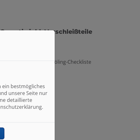
Garantie inkl. Verschleißteile
Wartungsvertrag
rbeitszeit
Material
eiche Wartung gemäß Fröling-Checkliste
n ein bestmögliches
und unsere Seite nur
e detaillierte
enschutzerklärung.
n