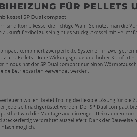
MBIHEIZUNG FÜR PELLETS 
mbikessel SP Dual compact
ern sind Kombikessel die richtige Wahl. So nutzt man die Vor
ukunft flexibel zu sein gibt es Stückgutkessel mit Pelletsfla
 compact kombiniert zwei perfekte Systeme – in zwei getrenn
olz und Pellets. Hohe Wirkungsgrade und hoher Komfort – 
er hinaus hat der SP Dual compact nur einen Wärmetausche
beide Betriebsarten verwendet werden.
verfeuern wollen, bietet Fröling die flexible Lösung für die 
ter jederzeit nachgerüstet werden. Der SP Dual compact biet
mpaktheit wird die Montage auch in engen Heizräumen zum K
d steckerfertig verdrahtet ausgeliefert. Dank der Bauweise 
infach möglich.