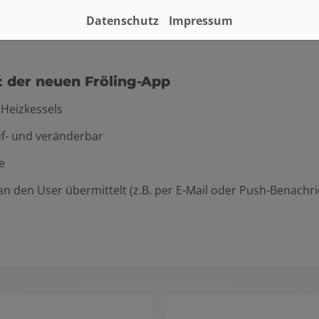
Datenschutz
Impressum
it der neuen Fröling-App
 Heizkessels
f- und veränderbar
e
n den User übermittelt (z.B. per E-Mail oder Push-Benachr