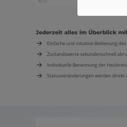
Jederzeit alles im Überblick m
Einfache und intuitive Bedienung des
Zustandswerte sekundenschnell abru
Individuelle Benennung der Heizkreis
Statusveränderungen werden direkt a