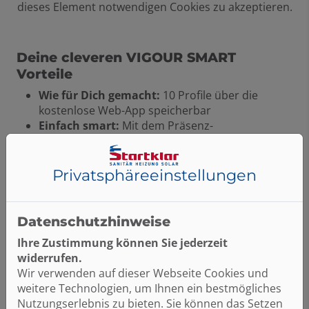
dieses Element notwendigen Cookies zu akzeptieren.
Deine cleveren VIGOUR SMART
Vorteile
Wie für Dich gemacht:
10 Profile über die
kostenlose Web-App speicherbar
Einfach smart:
Mit dem Präsenz-
Bewegungssensor bis zu 50 % Wasser sparen
Easy bedienbar:
Auch mit seifigen Händen über
die taktilen Tasten einstellbar
Privatsphäre­einstellungen
Einfache Montage:
Komplett vorbereitete
Unterputzlösung blitzschnell installiert
Datenschutzhinweise
Ihre Zustimmung können Sie jederzeit
widerrufen.
Wir verwenden auf dieser Webseite Cookies und
weitere Technologien, um Ihnen ein bestmögliches
Nutzungserlebnis zu bieten. Sie können das Setzen