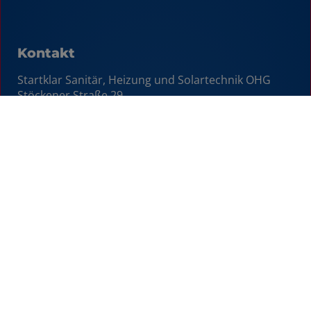
Kontakt
Startklar Sanitär, Heizung und Solartechnik OHG
Stöckener Straße 29
30419 Hannover
Telefon: 0511 / 60490608
Kundendienst-Hotline:
0172 / 362 958 4
E-Mail:
info@startklar-sanitaer.de
Öffnungszeiten
Montag bis Freitag:
08:00 – 11:00 Uhr
Montag bis Donnerstag:
13:00 – 16:00 Uhr