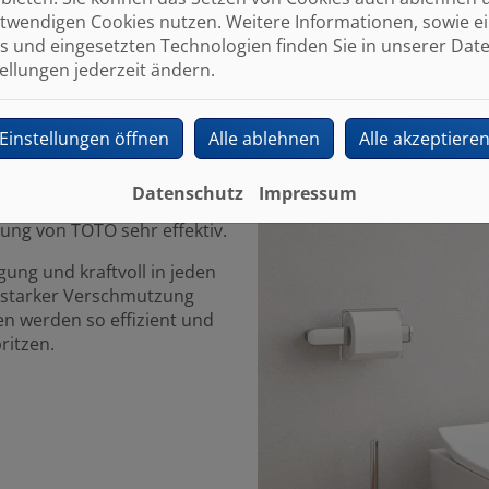
ss auf den
twendigen Cookies nutzen. Weitere Informationen, sowie ein
erschätzen. In Altbauten
s und eingesetzten Technologien finden Sie in unserer Dat
mit Druckspülern und
tellungen jederzeit ändern.
14 Liter pro Spülgang
ht auch anders.
Einstellungen öffnen
Alle ablehnen
Alle akzeptiere
ovative Lösung entwickelt.
LUSH Spülung ausgestattet,
Datenschutz
Impressum
Eine weitere gute Nachricht:
ung von TOTO sehr effektiv.
ung und kraftvoll in jeden
i starker Verschmutzung
en werden so effizient und
ritzen.