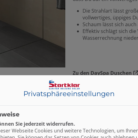
Die Strahlart lässt groß
vollwertiges, üppiges D
Schaum lässt sich auch
Effektiv schlägt sich d
Wasserrechnung niede
Zu den DaySpa Duschen
Privatsphäre­einstellungen
nweise
nnen Sie jederzeit widerrufen.
ieser Webseite Cookies und weitere Technologien, um Ihne
ülung
bieten. Sie können das Setzen von Cookies auch ablehnen 