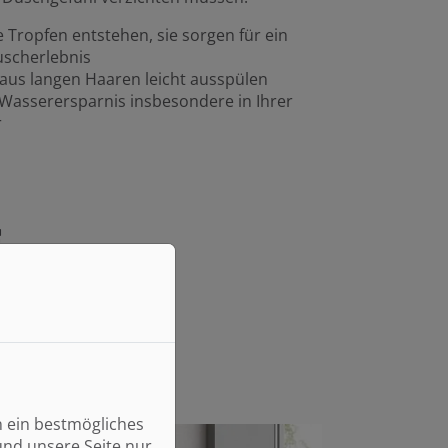
e Tropfen entstehen, sie sorgen für ein
uscherlebnis
 aus langen Haaren leicht ausspülen
ie Wasserersparnis insbesondere in Ihrer
r
n ein bestmögliches
und unsere Seite nur