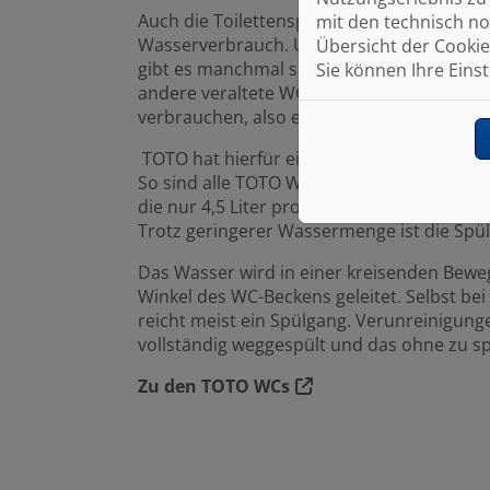
Auch die Toilettenspülung hat einen Einflu
mit den technisch no
Wasserverbrauch. Und der ist nicht zu unt
Übersicht der Cookie
gibt es manchmal sogar noch Stand-WCs 
Sie können Ihre Eins
andere veraltete WCs, die zwischen 7 und 
verbrauchen, also eine Menge. Doch es ge
TOTO hat hierfür eine wassersparende, inn
So sind alle TOTO WCs mit der TORNADO F
die nur 4,5 Liter pro Spülgang verbraucht. 
Trotz geringerer Wassermenge ist die Spül
Das Wasser wird in einer kreisenden Beweg
Winkel des WC-Beckens geleitet. Selbst be
reicht meist ein Spülgang. Verunreinigung
vollständig weggespült und das ohne zu sp
Zu den TOTO WCs