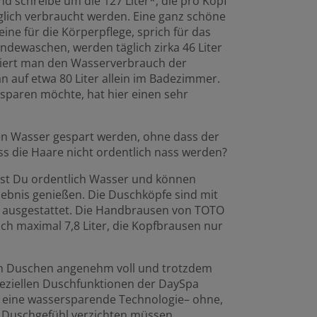
nd schreibe um die 127 Liter*, die pro Kopf
glich verbraucht werden. Eine ganz schöne
ine für die Körperpflege, sprich für das
ewaschen, werden täglich zirka 46 Liter
diert man den Wasserverbrauch der
 auf etwa 80 Liter allein im Badezimmer.
sparen möchte, hat hier einen sehr
n Wasser gespart werden, ohne dass der
ss die Haare nicht ordentlich nass werden?
st Du ordentlich Wasser und können
lebnis genießen. Die Duschköpfe sind mit
 ausgestattet. Die Handbrausen von TOTO
ch maximal 7,8 Liter, die Kopfbrausen nur
im Duschen angenehm voll und trotzdem
eziellen Duschfunktionen der DaySpa
nd eine wassersparende Technologie– ohne,
s Duschgefühl verzichten müssen.