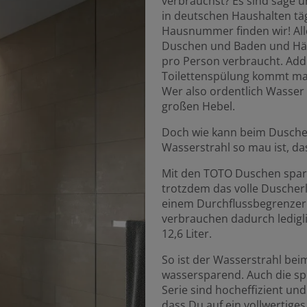
verbrauchst? Es sind sage u
in deutschen Haushalten tä
Hausnummer finden wir! Alle
Duschen und Baden und Händ
pro Person verbraucht. Ad
Toilettenspülung kommt man
Wer also ordentlich Wasser 
großen Hebel.
Doch wie kann beim Dusche
Wasserstrahl so mau ist, da
Mit den TOTO Duschen spar
trotzdem das volle Duscher
einem Durchflussbegrenzer
verbrauchen dadurch ledigli
12,6 Liter.
So ist der Wasserstrahl be
wassersparend. Auch die sp
Serie sind hocheffizient u
dass Du auf ein vollwertige